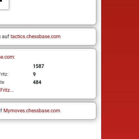
g auf
tactics.chessbase.com
se.com:
1587
9
ritz:
484
te
ritz...
uf
Mymoves.chessbase.com