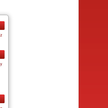
tz
ay