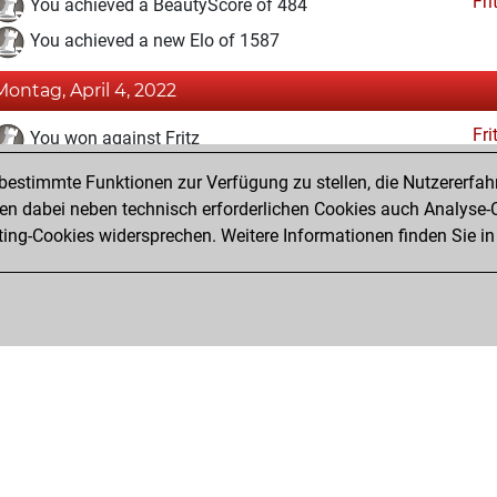
Fri
You achieved a BeautyScore of 484
You achieved a new Elo of 1587
Montag, April 4, 2022
Fri
You won against Fritz
estimmte Funktionen zur Verfügung zu stellen, die Nutzererfah
Sonntag, Januar 10, 2021
 dabei neben technisch erforderlichen Cookies auch Analyse-C
Fri
ng-Cookies widersprechen. Weitere Informationen finden Sie in
You created your Fritz account