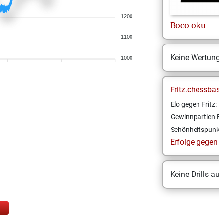
1200
Boco
oku
1100
Keine Wertun
1000
Fritz.chessba
Elo gegen Fritz:
Gewinnpartien F
Schönheitspunk
Erfolge gegen F
Keine Drills a
E