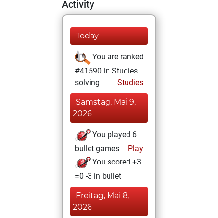
Activity
Today
You are ranked
#41590 in Studies
solving
Studies
Samstag, Mai 9,
2026
You played 6
bullet games
Play
You scored +3
=0 -3 in bullet
Freitag, Mai 8,
2026