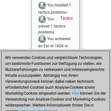
You totalled 1
tactics positions
Tactics
You
solved 1 tactics
positions
You achieved
an Elo of 1604 in
tactics positions
Wir verwenden Cookies und vergleichbare Technologien,
Donnerstag, April
um bestimmte Funktionen zur Verfügung zu stellen, die
16, 2026
Nutzererfahrungen zu verbessern und interessengerechte
Inhalte auszuspielen. Abhängig von ihrem
You created
Verwendungszweck können dabei neben technisch
your Studies account
erforderlichen Cookies auch Analyse-Cookies sowie
Studies
Marketing-Cookies eingesetzt werden.
Hier
können Sie der
Dienstag,
Verwendung von Analyse-Cookies und Marketing-Cookies
April 14, 2026
widersprechen. Weitere Informationen finden Sie in