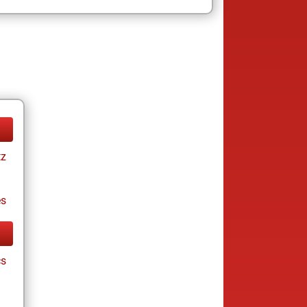
tz
es
cs