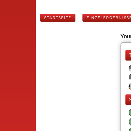
STARTSEITE
EINZELERGEBNISS
Your