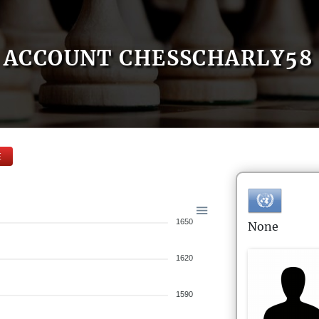
ACCOUNT CHESSCHARLY58
E
1650
None
1620
1590