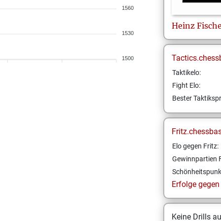
1560
Heinz
Fisch
1530
Tactics.chess
1500
Taktikelo:
Fight Elo:
Bester Taktikspr
Fritz.chessba
Elo gegen Fritz:
Gewinnpartien F
Schönheitspunk
Erfolge gegen F
Keine Drills a