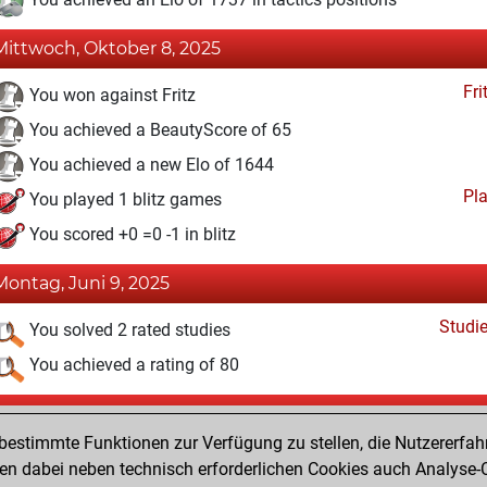
Mittwoch, Oktober 8, 2025
Fri
You won against Fritz
You achieved a BeautyScore of 65
You achieved a new Elo of 1644
Pl
You played 1 blitz games
You scored +0 =0 -1 in blitz
Montag, Juni 9, 2025
Studi
You solved 2 rated studies
You achieved a rating of 80
Dienstag, Februar 22, 2022
estimmte Funktionen zur Verfügung zu stellen, die Nutzererfah
Fri
You created your Fritz account
 dabei neben technisch erforderlichen Cookies auch Analyse-C