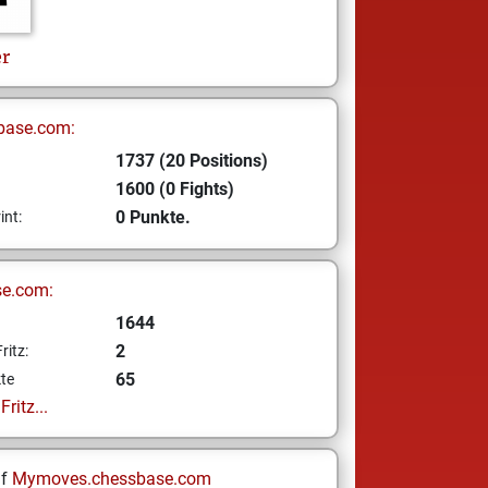
er
base.com:
1737 (20 Positions)
1600 (0 Fights)
0 Punkte.
int:
se.com:
1644
2
ritz:
65
te
ritz...
uf
Mymoves.chessbase.com