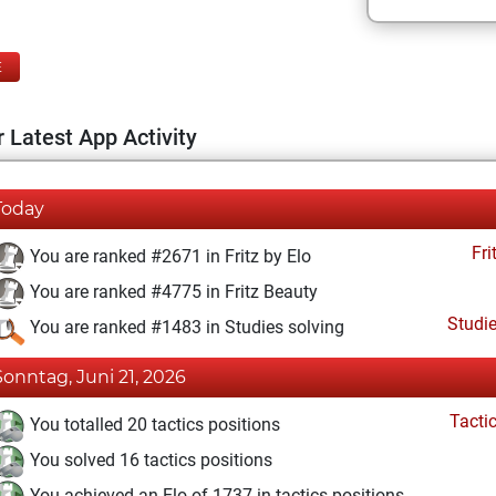
E
 Latest App Activity
Today
Fri
You are ranked #2671 in Fritz by Elo
You are ranked #4775 in Fritz Beauty
Studi
You are ranked #1483 in Studies solving
Sonntag, Juni 21, 2026
Tacti
You totalled 20 tactics positions
You solved 16 tactics positions
You achieved an Elo of 1737 in tactics positions