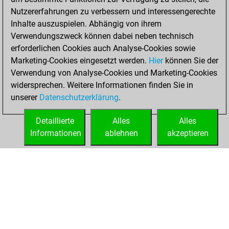
Nutzererfahrungen zu verbessern und interessengerechte
2025
Inhalte auszuspielen. Abhängig von ihrem
You achieved a
Verwendungszweck können dabei neben technisch
erforderlichen Cookies auch Analyse-Cookies sowie
BeautyScore of 12
Marketing-Cookies eingesetzt werden.
Fritz
Hier
können Sie der
You
Verwendung von Analyse-Cookies und Marketing-Cookies
achieved a new Elo
widersprechen. Weitere Informationen finden Sie in
of 1591
unserer
Datenschutzerklärung
.
You created
your Fritz account
Detaillierte
Alles
Alles
Informationen
ablehnen
akzeptieren