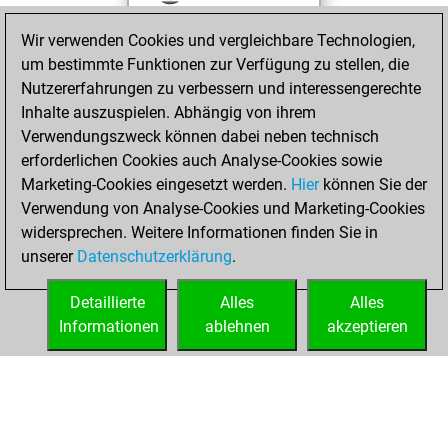
against Fritz
Fritz
Wir verwenden Cookies und vergleichbare Technologien,
You achieved a
um bestimmte Funktionen zur Verfügung zu stellen, die
BeautyScore of 20
Nutzererfahrungen zu verbessern und interessengerechte
You achieved a
Inhalte auszuspielen. Abhängig von ihrem
new Elo of 1597
Verwendungszweck können dabei neben technisch
erforderlichen Cookies auch Analyse-Cookies sowie
Donnerstag,
Marketing-Cookies eingesetzt werden.
Hier
können Sie der
Dezember 17,
Verwendung von Analyse-Cookies und Marketing-Cookies
2020
widersprechen. Weitere Informationen finden Sie in
unserer
Datenschutzerklärung
.
You created
your Fritz account
Detaillierte
Alles
Alles
Fritz
Informationen
ablehnen
akzeptieren