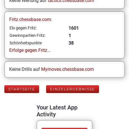
Keine Wertung auf
tactics.chessbase.com
Fritz.chessbase.com:
1601
Elo gegen Fritz:
1
Gewinnpartien Fritz:
38
Schönheitspunkte
Erfolge gegen Fritz...
Keine Drills auf
Mymoves.chessbase.com
STARTSEITE
EINZELERGEBNISSE
Your Latest App
Activity