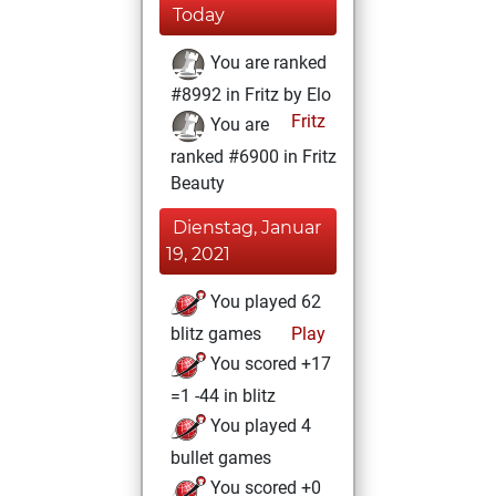
Today
You are ranked
#8992 in Fritz by Elo
Fritz
You are
ranked #6900 in Fritz
Beauty
Dienstag, Januar
19, 2021
You played 62
blitz games
Play
You scored +17
=1 -44 in blitz
You played 4
bullet games
You scored +0