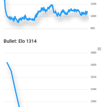
1200
1000
800
Bullet: Elo 1314
1680
1600
1520
1440
1360