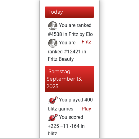
Today
You are ranked
#4538 in Fritz by Elo
Fritz
You are
ranked #12421 in
Fritz Beauty
Samstag,
September 13,
2025
You played 400
blitz games
Play
You scored
+225 =11 -164 in
blitz