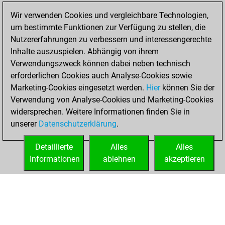
Montag, Juli 28,
Wir verwenden Cookies und vergleichbare Technologien,
2025
um bestimmte Funktionen zur Verfügung zu stellen, die
Nutzererfahrungen zu verbessern und interessengerechte
You won
Inhalte auszuspielen. Abhängig von ihrem
against Fritz
Fritz
Verwendungszweck können dabei neben technisch
You achieved a
erforderlichen Cookies auch Analyse-Cookies sowie
Marketing-Cookies eingesetzt werden.
BeautyScore of 15
Hier
können Sie der
Verwendung von Analyse-Cookies und Marketing-Cookies
You achieved a
widersprechen. Weitere Informationen finden Sie in
new Elo of 1623
unserer
Datenschutzerklärung
.
You created
your Fritz account
Detaillierte
Alles
Alles
Informationen
ablehnen
akzeptieren