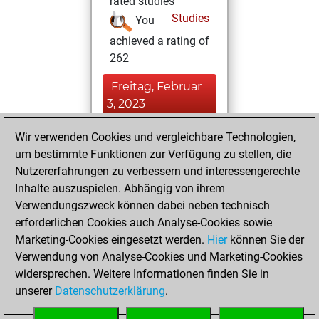
rated studies
Studies
You
achieved a rating of
262
Freitag, Februar
3, 2023
You won
Wir verwenden Cookies und vergleichbare Technologien,
um bestimmte Funktionen zur Verfügung zu stellen, die
against Fritz
Fritz
Nutzererfahrungen zu verbessern und interessengerechte
You achieved a
Inhalte auszuspielen. Abhängig von ihrem
BeautyScore of 29
Verwendungszweck können dabei neben technisch
You achieved a
erforderlichen Cookies auch Analyse-Cookies sowie
new Elo of 1637
Marketing-Cookies eingesetzt werden.
Hier
können Sie der
You created
Verwendung von Analyse-Cookies und Marketing-Cookies
widersprechen. Weitere Informationen finden Sie in
your Fritz account
unserer
Datenschutzerklärung
.
You created
your Studies account