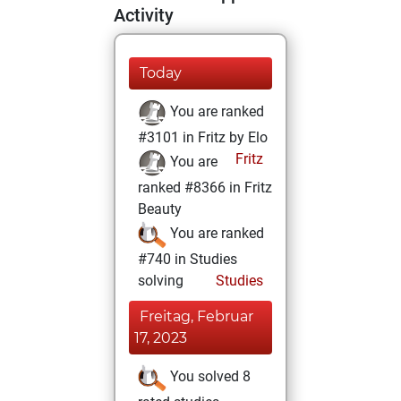
Activity
Today
You are ranked
#3101 in Fritz by Elo
Fritz
You are
ranked #8366 in Fritz
Beauty
You are ranked
#740 in Studies
solving
Studies
Freitag, Februar
17, 2023
You solved 8