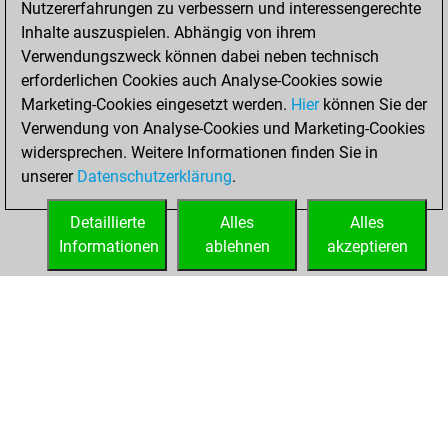
Nutzererfahrungen zu verbessern und interessengerechte
Fritz
You
Inhalte auszuspielen. Abhängig von ihrem
achieved a new Elo
Verwendungszweck können dabei neben technisch
of 1562
erforderlichen Cookies auch Analyse-Cookies sowie
Marketing-Cookies eingesetzt werden.
Hier
können Sie der
Mittwoch,
Verwendung von Analyse-Cookies und Marketing-Cookies
November 6, 2024
widersprechen. Weitere Informationen finden Sie in
unserer
Datenschutzerklärung
.
You created
your Fritz account
Detaillierte
Alles
Alles
Fritz
Informationen
ablehnen
akzeptieren