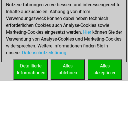
You achieved
Nutzererfahrungen zu verbessern und interessengerechte
an Elo of 1472 in
Inhalte auszuspielen. Abhängig von ihrem
tactics positions
Verwendungszweck können dabei neben technisch
erforderlichen Cookies auch Analyse-Cookies sowie
Sonntag,
Marketing-Cookies eingesetzt werden.
Hier
können Sie der
November 23,
Verwendung von Analyse-Cookies und Marketing-Cookies
2025
widersprechen. Weitere Informationen finden Sie in
unserer
Datenschutzerklärung
.
You created
your Fritz account
Detaillierte
Alles
Alles
Fritz
Informationen
ablehnen
akzeptieren