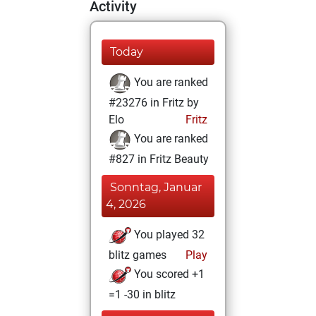
Activity
Today
You are ranked
#23276 in Fritz by
Elo
Fritz
You are ranked
#827 in Fritz Beauty
Sonntag, Januar
4, 2026
You played 32
blitz games
Play
You scored +1
=1 -30 in blitz