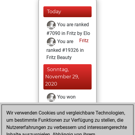
Today
You are ranked
#7090 in Fritz by Elo
Fritz
You are
ranked #19326 in
Fritz Beauty
Sonntag,
November 29,
2020
You won
against Fritz
Fritz
Wir verwenden Cookies und vergleichbare Technologien,
You achieved a
um bestimmte Funktionen zur Verfügung zu stellen, die
BeautyScore of 3
Nutzererfahrungen zu verbessern und interessengerechte
You achieved a
Inhalte auszuspielen. Abhängig von ihrem