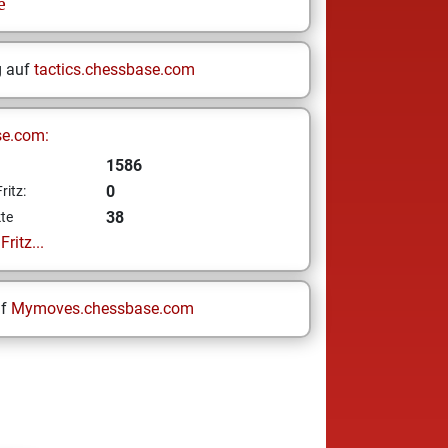
e
g auf
tactics.chessbase.com
se.com:
1586
0
ritz:
38
te
ritz...
uf
Mymoves.chessbase.com