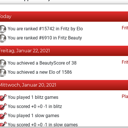
Today
Fri
You are ranked #15742 in Fritz by Elo
You are ranked #6910 in Fritz Beauty
Freitag, Januar 22, 2021
Fri
You achieved a BeautyScore of 38
You achieved a new Elo of 1586
Mittwoch, Januar 20, 2021
Pl
You played 1 blitz games
You scored +0 =0 -1 in blitz
You played 1 slow games
You scored +0 =0 -1 in slow games