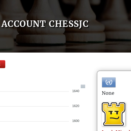
ACCOUNT CHESSJC
E
1640
None
1620
1600