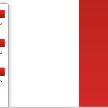
tz
tz
ay