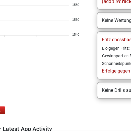
Jacob
Miracl
1580
Keine Wertun
1560
1540
Fritz.chessba
Elo gegen Fritz:
Gewinnpartien F
Schönheitspunk
Erfolge gegen F
Keine Drills a
E
 Latest App Activity