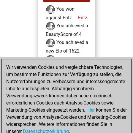
You won
against Fritz
Fritz
You achieved a
BeautyScore of 4
You achieved a
new Elo of 1622
You created
Wir verwenden Cookies und vergleichbare Technologien,
your Fritz account
um bestimmte Funktionen zur Verfügung zu stellen, die
You played 1
Nutzererfahrungen zu verbessern und interessengerechte
bullet games
Play
Inhalte auszuspielen. Abhängig von ihrem
You scored +1
Verwendungszweck können dabei neben technisch
=0 -0 in bullet
erforderlichen Cookies auch Analyse-Cookies sowie
Marketing-Cookies eingesetzt werden.
Hier
können Sie der
Sonntag, März 2,
Verwendung von Analyse-Cookies und Marketing-Cookies
2025
widersprechen. Weitere Informationen finden Sie in
unserer
Datenschutzerklärung
.
You created