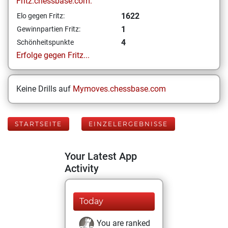
Fritz.chessbase.com:
1622
Elo gegen Fritz:
1
Gewinnpartien Fritz:
4
Schönheitspunkte
Erfolge gegen Fritz...
Keine Drills auf
Mymoves.chessbase.com
STARTSEITE
EINZELERGEBNISSE
Your Latest App
Activity
Today
You are ranked