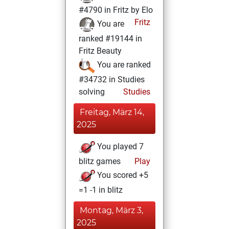
#4790 in Fritz by Elo
Fritz
You are
ranked #19144 in
Fritz Beauty
You are ranked
#34732 in Studies
solving
Studies
Freitag, März 14,
2025
You played 7
blitz games
Play
You scored +5
=1 -1 in blitz
Montag, März 3,
2025