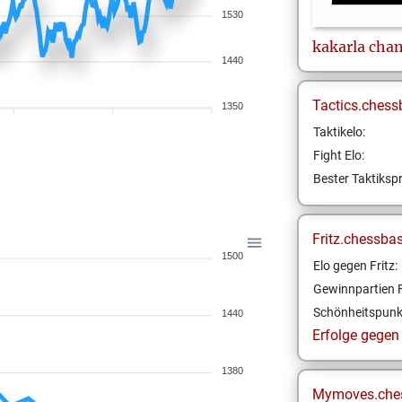
1530
kakarla
cha
1440
Tactics.chess
1350
Taktikelo:
Fight Elo:
Bester Taktikspr
Fritz.chessba
1500
Elo gegen Fritz:
Gewinnpartien F
Schönheitspunk
1440
Erfolge gegen F
1380
Mymoves.che