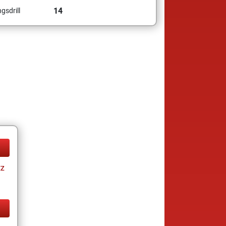
14
gsdrill
tz