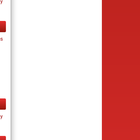
ay
cs
ay