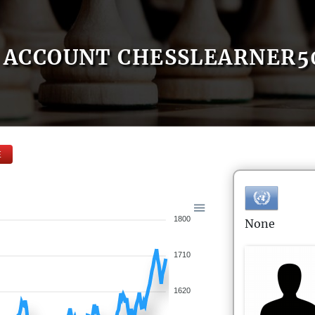
ACCOUNT CHESSLEARNER5
E
1800
None
1710
1620