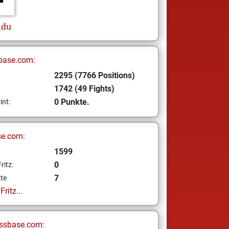
ndu
base.com:
2295 (7766 Positions)
1742 (49 Fights)
0 Punkte.
int:
se.com:
1599
0
ritz:
7
te
ritz...
ssbase.com: