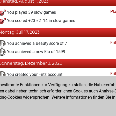
Dienstag, August 1, 2023
Pl
You played 39 slow games
You scored +23 =2 -14 in slow games
Montag, Juli 17, 2023
Fri
You achieved a BeautyScore of 7
You achieved a new Elo of 1599
Donnerstag, Dezember 3, 2020
Fri
You created your Fritz account
estimmte Funktionen zur Verfügung zu stellen, die Nutzererfah
Samstag, April 18, 2020
 dabei neben technisch erforderlichen Cookies auch Analyse-C
MyMove
ng-Cookies widersprechen. Weitere Informationen finden Sie in
You learned 14 positions