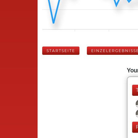
STARTSEITE
EINZELERGEBNISS
Your