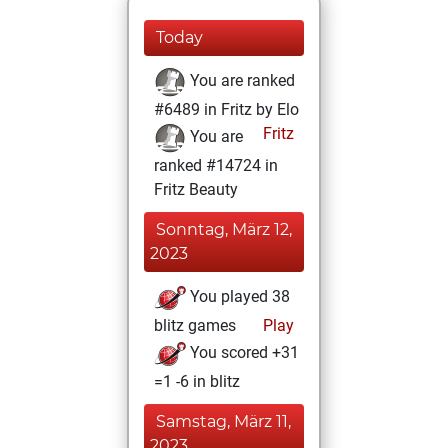
Today
You are ranked
#6489 in Fritz by Elo
Fritz
You are
ranked #14724 in
Fritz Beauty
Sonntag, März 12,
2023
You played 38
blitz games
Play
You scored +31
=1 -6 in blitz
Samstag, März 11,
2023