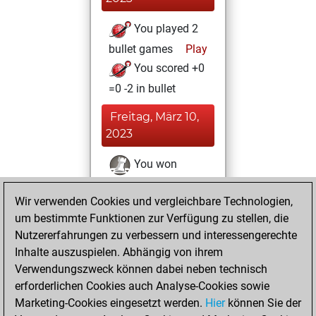
You played 2
bullet games
Play
You scored +0
=0 -2 in bullet
Freitag, März 10,
2023
You won
against Fritz
Fritz
Wir verwenden Cookies und vergleichbare Technologien,
You achieved a
um bestimmte Funktionen zur Verfügung zu stellen, die
BeautyScore of 10
Nutzererfahrungen zu verbessern und interessengerechte
You achieved a
Inhalte auszuspielen. Abhängig von ihrem
new Elo of 1613
Verwendungszweck können dabei neben technisch
You created
erforderlichen Cookies auch Analyse-Cookies sowie
Marketing-Cookies eingesetzt werden.
your Fritz account
Hier
können Sie der