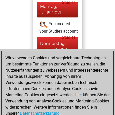
Studies
Montag,
Juli 19, 2021
You created
your Studies account
Studies
Donnerstag,
Januar 14, 2021
Wir verwenden Cookies und vergleichbare Technologien,
You created
um bestimmte Funktionen zur Verfügung zu stellen, die
your Fritz account
Nutzererfahrungen zu verbessern und interessengerechte
Fritz
Inhalte auszuspielen. Abhängig von ihrem
Sonntag,
Verwendungszweck können dabei neben technisch
Januar 8, 2017
erforderlichen Cookies auch Analyse-Cookies sowie
Marketing-Cookies eingesetzt werden.
Hier
können Sie der
You played 400
Verwendung von Analyse-Cookies und Marketing-Cookies
blitz games
Play
widersprechen. Weitere Informationen finden Sie in
You scored
unserer
Datenschutzerklärung
.