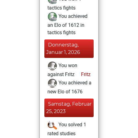
tactics fights
You achieved
an Elo of 1612 in
tactics fights
Donnerstag,
Januar 1, 2026
You won
against Fritz
Fritz
You achieved a
new Elo of 1676
Samstag, Februar
25, 2023
You solved 1
rated studies