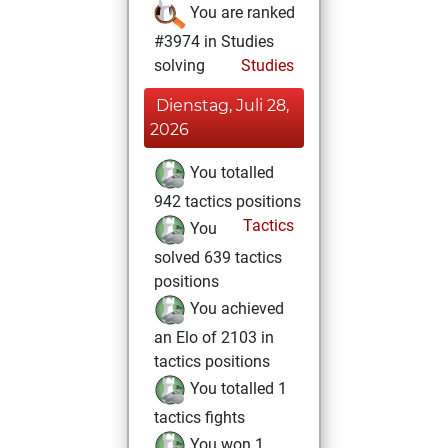
You are ranked
#3974 in Studies
solving
Studies
Dienstag, Juli 28,
2026
You totalled
942 tactics positions
Tactics
You
solved 639 tactics
positions
You achieved
an Elo of 2103 in
tactics positions
You totalled 1
tactics fights
You won 1