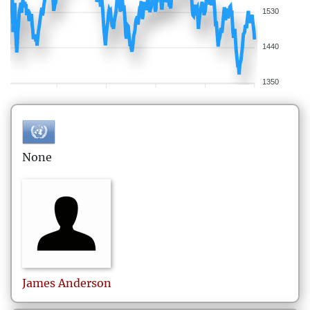
1530
1440
1350
None
James
Anderson