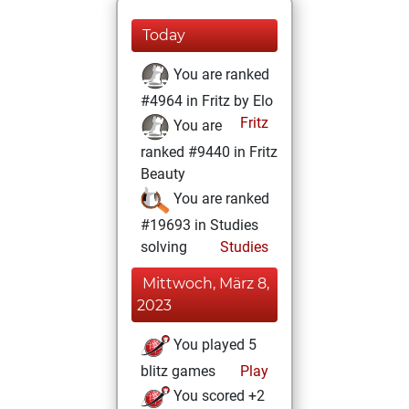
Today
You are ranked
#4964 in Fritz by Elo
Fritz
You are
ranked #9440 in Fritz
Beauty
You are ranked
#19693 in Studies
solving
Studies
Mittwoch, März 8,
2023
You played 5
blitz games
Play
You scored +2