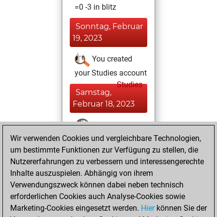
=0 -3 in blitz
Sonntag, Februar
19, 2023
You created
your Studies account
Studies
Samstag,
Februar 18, 2023
You won
Wir verwenden Cookies und vergleichbare Technologien,
against Fritz
Fritz
um bestimmte Funktionen zur Verfügung zu stellen, die
You achieved a
Nutzererfahrungen zu verbessern und interessengerechte
BeautyScore of 24
Inhalte auszuspielen. Abhängig von ihrem
You achieved a
Verwendungszweck können dabei neben technisch
new Elo of 1621
erforderlichen Cookies auch Analyse-Cookies sowie
Marketing-Cookies eingesetzt werden.
Hier
können Sie der
Dienstag, Januar