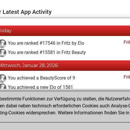
 Latest App Activity
Today
Fri
You are ranked #17546 in Fritz by Elo
You are ranked #15581 in Fritz Beauty
Mittwoch, Januar 28, 2026
Fri
You achieved a BeautyScore of 9
You achieved a new Elo of 1581
estimmte Funktionen zur Verfügung zu stellen, die Nutzererfah
Montag, Januar 26, 2026
 dabei neben technisch erforderlichen Cookies auch Analyse-C
Fri
ng-Cookies widersprechen. Weitere Informationen finden Sie in
You created your Fritz account