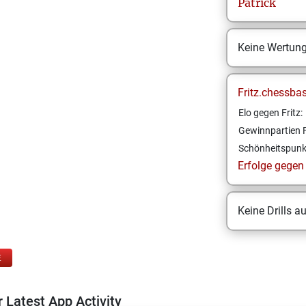
Patrick
Keine Wertun
Fritz.chessba
Elo gegen Fritz:
Gewinnpartien F
Schönheitspunk
Erfolge gegen F
Keine Drills a
E
 Latest App Activity