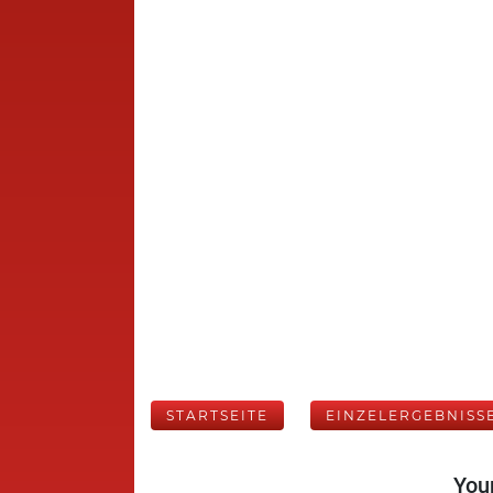
STARTSEITE
EINZELERGEBNISS
Your