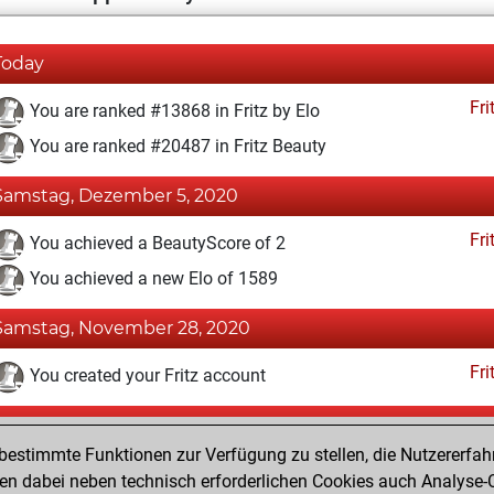
Today
Fri
You are ranked #13868 in Fritz by Elo
You are ranked #20487 in Fritz Beauty
Samstag, Dezember 5, 2020
Fri
You achieved a BeautyScore of 2
You achieved a new Elo of 1589
Samstag, November 28, 2020
Fri
You created your Fritz account
Freitag, November 13, 2020
estimmte Funktionen zur Verfügung zu stellen, die Nutzererfah
Pl
You played 1 slow games
 dabei neben technisch erforderlichen Cookies auch Analyse-C