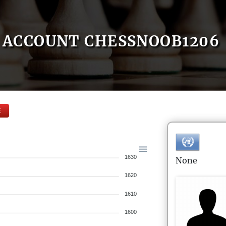
ACCOUNT CHESSNOOB1206
E
1630
None
1620
1610
1600