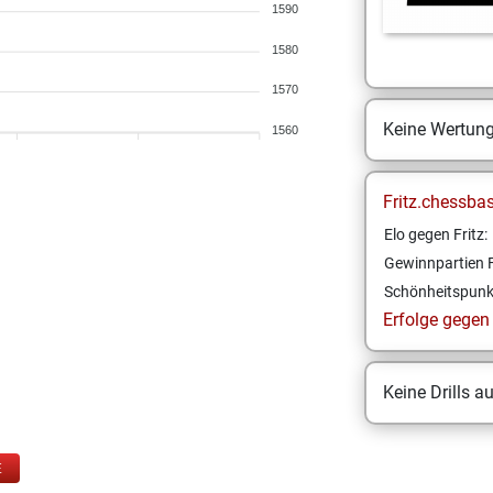
1590
1580
1570
Keine Wertun
1560
Fritz.chessba
Elo gegen Fritz:
Gewinnpartien F
Schönheitspunk
Erfolge gegen F
Keine Drills a
E