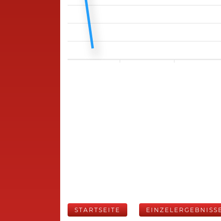
STARTSEITE
EINZELERGEBNISS