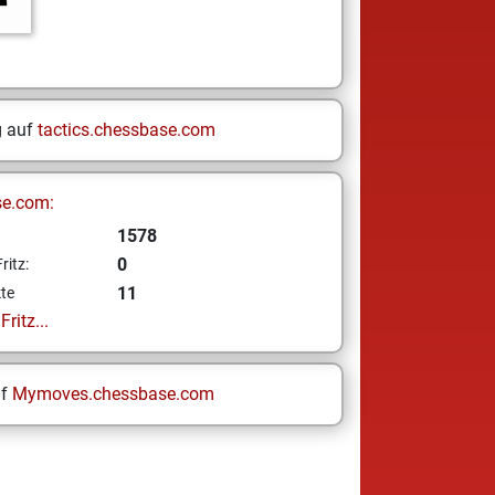
g auf
tactics.chessbase.com
se.com:
1578
0
ritz:
11
te
ritz...
uf
Mymoves.chessbase.com