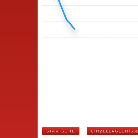
STARTSEITE
EINZELERGEBNISS