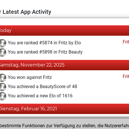
 Latest App Activity
Today
Fri
You are ranked #5874 in Fritz by Elo
You are ranked #5898 in Fritz Beauty
Samstag, November 22, 2025
Fri
You won against Fritz
You achieved a BeautyScore of 48
You achieved a new Elo of 1616
Dienstag, Februar 16, 2021
Fri
You created your Fritz account
estimmte Funktionen zur Verfügung zu stellen, die Nutzererfah