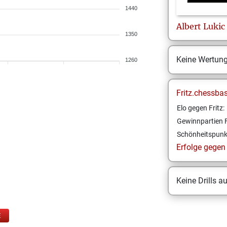
1440
Albert
Lukic
1350
Keine Wertun
1260
Fritz.chessba
Elo gegen Fritz:
Gewinnpartien F
Schönheitspunk
Erfolge gegen F
Keine Drills a
E