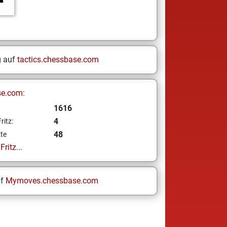
g auf
tactics.chessbase.com
se.com:
1616
4
ritz:
48
te
ritz...
uf
Mymoves.chessbase.com