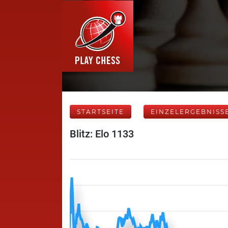
STARTSEITE
EINZELERGEBNISS
Blitz: Elo 1133