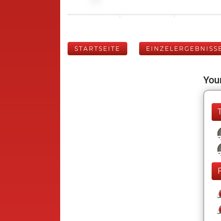
STARTSEITE
EINZELERGEBNISS
Your