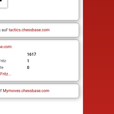
g auf
tactics.chessbase.com
se.com:
1617
1
ritz:
0
te
ritz...
uf
Mymoves.chessbase.com