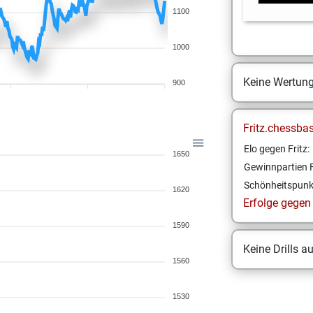
1100
1000
Keine Wertun
900
Fritz.chessba
Elo gegen Fritz:
1650
Gewinnpartien F
Schönheitspunk
1620
Erfolge gegen F
1590
Keine Drills a
1560
1530