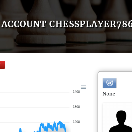
ACCOUNT CHESSPLAYER78
E
1400
None
1300
1200