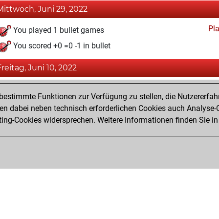
Mittwoch, Juni 29, 2022
Pl
You played 1 bullet games
You scored +0 =0 -1 in bullet
Freitag, Juni 10, 2022
Fri
You won against Fritz
estimmte Funktionen zur Verfügung zu stellen, die Nutzererfah
You achieved a new Elo of 1617
 dabei neben technisch erforderlichen Cookies auch Analyse-C
ng-Cookies widersprechen. Weitere Informationen finden Sie in
You created your Fritz account