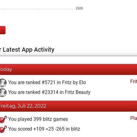
1500
E
 Latest App Activity
Today
Fri
You are ranked #5721 in Fritz by Elo
You are ranked #23314 in Fritz Beauty
Freitag, Juli 22, 2022
Pl
You played 399 blitz games
You scored +109 =25 -265 in blitz