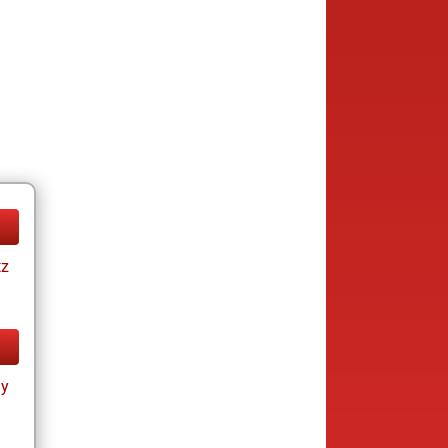
tz
ay