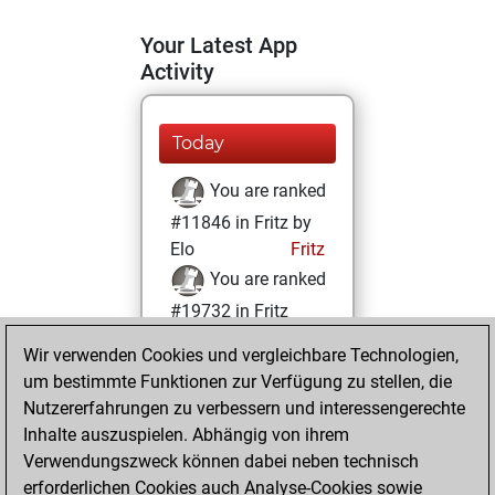
Your Latest App
Activity
Today
You are ranked
#11846 in Fritz by
Elo
Fritz
You are ranked
#19732 in Fritz
Beauty
Wir verwenden Cookies und vergleichbare Technologien,
um bestimmte Funktionen zur Verfügung zu stellen, die
Dienstag,
Nutzererfahrungen zu verbessern und interessengerechte
Dezember 14, 2021
Inhalte auszuspielen. Abhängig von ihrem
You achieved a
Verwendungszweck können dabei neben technisch
erforderlichen Cookies auch Analyse-Cookies sowie
BeautyScore of 3