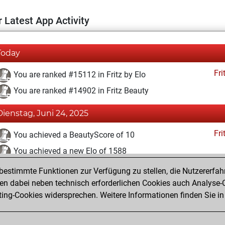
 Latest App Activity
Today
Fri
You are ranked #15112 in Fritz by Elo
You are ranked #14902 in Fritz Beauty
Dienstag, Juni 24, 2025
Fri
You achieved a BeautyScore of 10
You achieved a new Elo of 1588
estimmte Funktionen zur Verfügung zu stellen, die Nutzererfah
Sonntag, Juni 22, 2025
 dabei neben technisch erforderlichen Cookies auch Analyse-C
Fri
ng-Cookies widersprechen. Weitere Informationen finden Sie in
You created your Fritz account