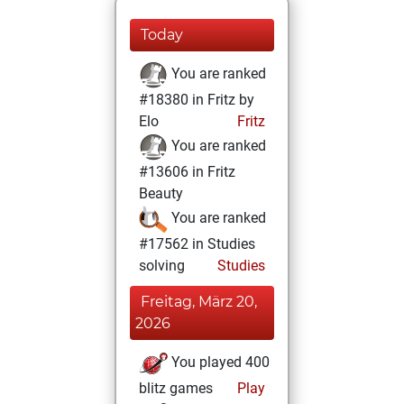
Today
You are ranked
#18380 in Fritz by
Elo
Fritz
You are ranked
#13606 in Fritz
Beauty
You are ranked
#17562 in Studies
solving
Studies
Freitag, März 20,
2026
You played 400
blitz games
Play