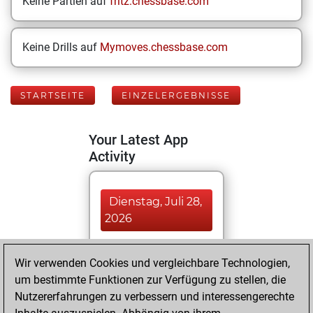
Keine Partien auf
fritz.chessbase.com
Keine Drills auf
Mymoves.chessbase.com
STARTSEITE
EINZELERGEBNISSE
Your Latest App
Activity
Dienstag, Juli 28,
2026
You played 34
Wir verwenden Cookies und vergleichbare Technologien,
blitz games
Play
um bestimmte Funktionen zur Verfügung zu stellen, die
You scored +19
Nutzererfahrungen zu verbessern und interessengerechte
=1 -14 in blitz