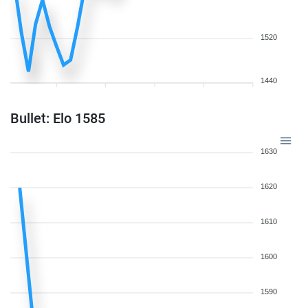
1520
1440
Bullet: Elo 1585
1630
1620
1610
1600
1590