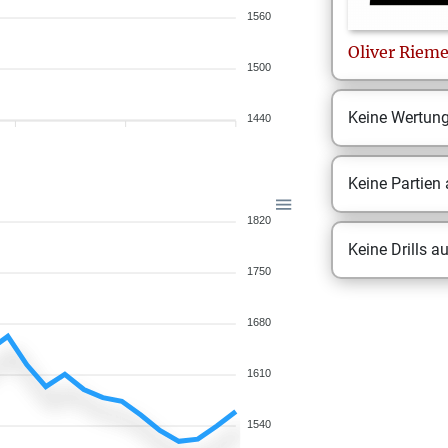
1560
Oliver
Rieme
1500
Keine Wertun
1440
Keine Partien
1820
Keine Drills a
1750
1680
1610
1540