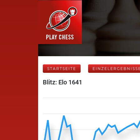
STARTSEITE
EINZELERGEBNISS
Blitz: Elo 1641