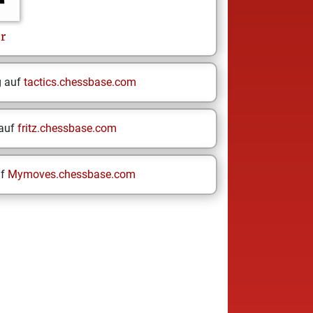
r
g auf
tactics.chessbase.com
 auf
fritz.chessbase.com
uf
Mymoves.chessbase.com