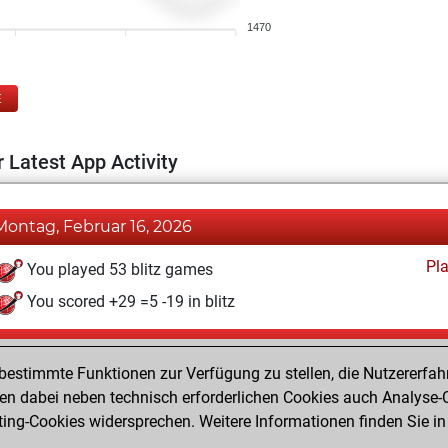
1470
E
 Latest App Activity
Montag, Februar 16, 2026
Pl
You played 53 blitz games
You scored +29 =5 -19 in blitz
Mittwoch, Februar 11, 2026
estimmte Funktionen zur Verfügung zu stellen, die Nutzererfah
Pl
You played 28 bullet games
 dabei neben technisch erforderlichen Cookies auch Analyse-C
ng-Cookies widersprechen. Weitere Informationen finden Sie in
You scored +12 =0 -16 in bullet