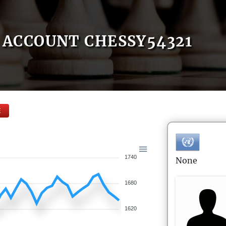
ACCOUNT CHESSY54321
E
1740
None
1680
1620