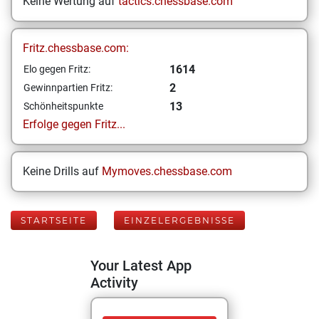
Keine Wertung auf
tactics.chessbase.com
Fritz.chessbase.com:
1614
Elo gegen Fritz:
2
Gewinnpartien Fritz:
13
Schönheitspunkte
Erfolge gegen Fritz...
Keine Drills auf
Mymoves.chessbase.com
STARTSEITE
EINZELERGEBNISSE
Your Latest App
Activity