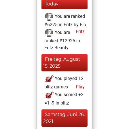
Today
You are ranked
#6225 in Fritz by Elo
Fritz
You are
ranked #12925 in
Fritz Beauty
Freitag, August
15, 2025
You played 12
blitz games
Play
You scored +2
=1 -9 in blitz
Samstag, Juni 26,
2021