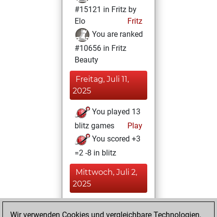
#15121 in Fritz by
Elo
Fritz
You are ranked
#10656 in Fritz
Beauty
Freitag, Juli 11,
2025
You played 13
blitz games
Play
You scored +3
=2 -8 in blitz
Mittwoch, Juli 2,
2025
You achieved a
Wir verwenden Cookies und vergleichbare Technologien,