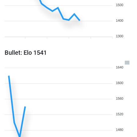
1500
1400
1300
Bullet: Elo 1541
1640
1600
1560
1520
1480