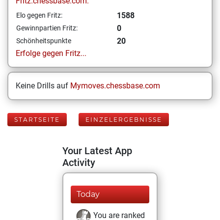
Fritz.chessbase.com:
1588
Elo gegen Fritz:
0
Gewinnpartien Fritz:
20
Schönheitspunkte
Erfolge gegen Fritz...
Keine Drills auf
Mymoves.chessbase.com
STARTSEITE
EINZELERGEBNISSE
Your Latest App
Activity
Today
You are ranked