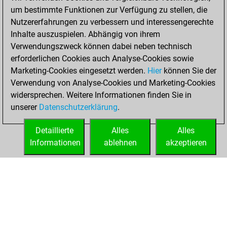
BeautyScore of 20
um bestimmte Funktionen zur Verfügung zu stellen, die
Fritz
You
Nutzererfahrungen zu verbessern und interessengerechte
achieved a new Elo
Inhalte auszuspielen. Abhängig von ihrem
of 1588
Verwendungszweck können dabei neben technisch
You created
erforderlichen Cookies auch Analyse-Cookies sowie
Marketing-Cookies eingesetzt werden.
your Fritz account
Hier
können Sie der
Verwendung von Analyse-Cookies und Marketing-Cookies
You played 3
widersprechen. Weitere Informationen finden Sie in
bullet games
Play
unserer
Datenschutzerklärung
.
You scored +1
=0 -2 in bullet
Detaillierte
Alles
Alles
Informationen
ablehnen
akzeptieren