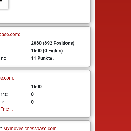
base.com:
2080 (892 Positions)
1600 (0 Fights)
11 Punkte.
int:
se.com:
1600
0
ritz:
0
te
ritz...
uf
Mymoves.chessbase.com