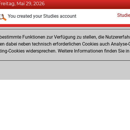
Freitag, Mai 29, 2026
Studi
You created your Studies account
Mittwoch, August 27, 2025
estimmte Funktionen zur Verfügung zu stellen, die Nutzererfah
Tacti
You had a best sprint of 11 positions
 dabei neben technisch erforderlichen Cookies auch Analyse-C
Fri
ng-Cookies widersprechen. Weitere Informationen finden Sie in
You created your Fritz account