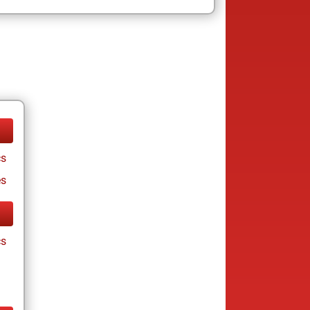
cs
es
cs