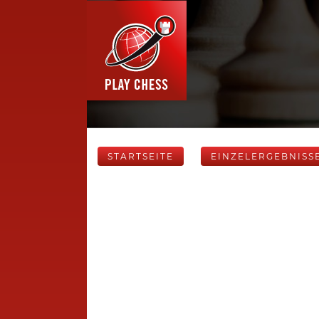
STARTSEITE
EINZELERGEBNISS