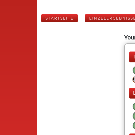
STARTSEITE
EINZELERGEBNISS
Your