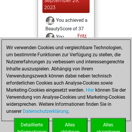
September 29,
2023
You achieved a
BeautyScore of 37
Fritz
You
achieved a new Elo
Wir verwenden Cookies und vergleichbare Technologien,
of 1579
um bestimmte Funktionen zur Verfügung zu stellen, die
Nutzererfahrungen zu verbessern und interessengerechte
Samstag,
Inhalte auszuspielen. Abhängig von ihrem
September 23,
Verwendungszweck können dabei neben technisch
2023
erforderlichen Cookies auch Analyse-Cookies sowie
Marketing-Cookies eingesetzt werden.
Hier
können Sie der
You created
Verwendung von Analyse-Cookies und Marketing-Cookies
your Fritz account
widersprechen. Weitere Informationen finden Sie in
Fritz
You
unserer
Datenschutzerklärung
.
created your Studies
account
Studies
Detaillierte
Alles
Alles
Informationen
ablehnen
akzeptieren