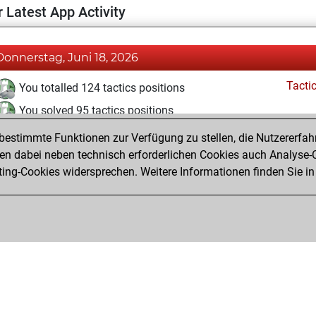
 Latest App Activity
Donnerstag, Juni 18, 2026
Tacti
You totalled 124 tactics positions
You solved 95 tactics positions
You achieved an Elo of 2010 in tactics positions
estimmte Funktionen zur Verfügung zu stellen, die Nutzererfah
 dabei neben technisch erforderlichen Cookies auch Analyse-C
ng-Cookies widersprechen. Weitere Informationen finden Sie in