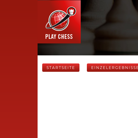
STARTSEITE
EINZELERGEBNISS