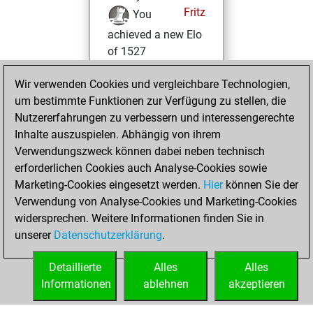
Fritz
You
achieved a new Elo
of 1527
Dienstag, Juni 24,
Wir verwenden Cookies und vergleichbare Technologien,
2025
um bestimmte Funktionen zur Verfügung zu stellen, die
Nutzererfahrungen zu verbessern und interessengerechte
You won
Inhalte auszuspielen. Abhängig von ihrem
against Fritz
Fritz
Verwendungszweck können dabei neben technisch
erforderlichen Cookies auch Analyse-Cookies sowie
Montag,
Marketing-Cookies eingesetzt werden.
Hier
können Sie der
Dezember 30,
Verwendung von Analyse-Cookies und Marketing-Cookies
2024
widersprechen. Weitere Informationen finden Sie in
unserer
Datenschutzerklärung
.
You created
your Fritz account
Detaillierte
Alles
Alles
Fritz
Informationen
ablehnen
akzeptieren