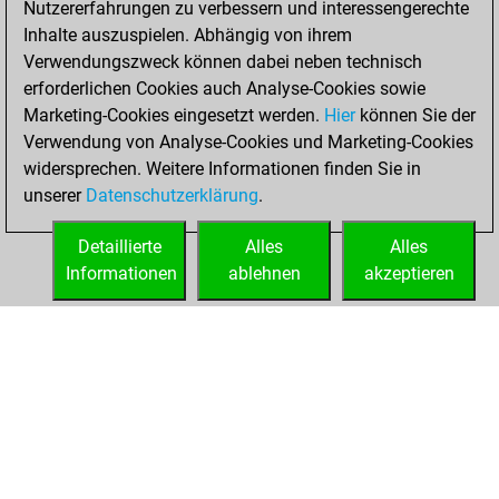
Nutzererfahrungen zu verbessern und interessengerechte
achieved a new Elo
Inhalte auszuspielen. Abhängig von ihrem
of 1540
Verwendungszweck können dabei neben technisch
erforderlichen Cookies auch Analyse-Cookies sowie
Donnerstag,
Marketing-Cookies eingesetzt werden.
Hier
können Sie der
Dezember 28,
Verwendung von Analyse-Cookies und Marketing-Cookies
2023
widersprechen. Weitere Informationen finden Sie in
unserer
Datenschutzerklärung
.
You created
your Fritz account
Detaillierte
Alles
Alles
Fritz
Informationen
ablehnen
akzeptieren