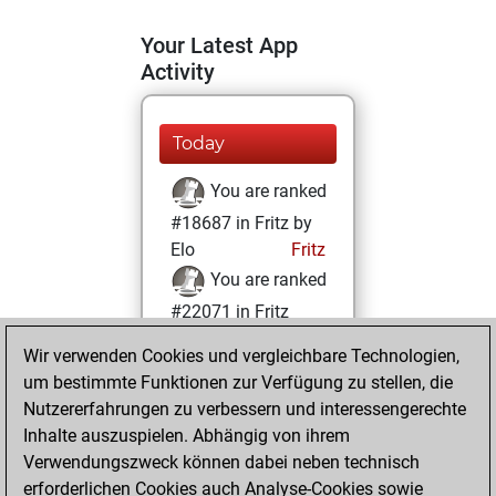
Your Latest App
Activity
Today
You are ranked
#18687 in Fritz by
Elo
Fritz
You are ranked
#22071 in Fritz
Beauty
Wir verwenden Cookies und vergleichbare Technologien,
um bestimmte Funktionen zur Verfügung zu stellen, die
Donnerstag,
Nutzererfahrungen zu verbessern und interessengerechte
September 9, 2021
Inhalte auszuspielen. Abhängig von ihrem
You achieved a
Verwendungszweck können dabei neben technisch
erforderlichen Cookies auch Analyse-Cookies sowie
BeautyScore of 1