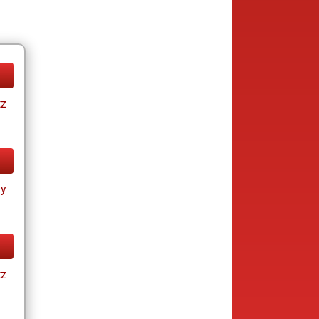
tz
ay
tz