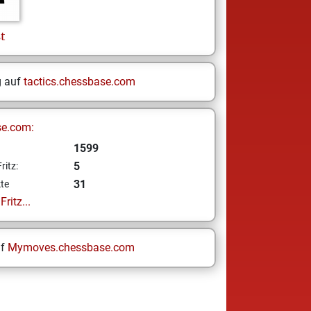
t
g auf
tactics.chessbase.com
se.com:
1599
5
ritz:
31
te
ritz...
uf
Mymoves.chessbase.com