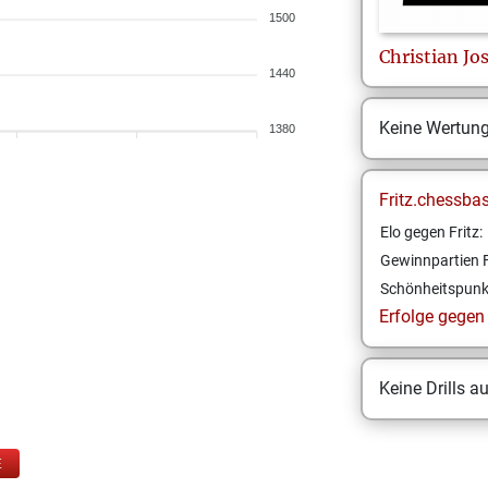
1500
Christian
Jos
1440
Keine Wertun
1380
Fritz.chessba
Elo gegen Fritz:
Gewinnpartien F
Schönheitspunk
Erfolge gegen F
Keine Drills a
E