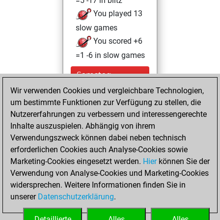
=5 -17 in blitz
You played 13
slow games
You scored +6
=1 -6 in slow games
Samstag,
Dezember 19,
Wir verwenden Cookies und vergleichbare Technologien,
2020
um bestimmte Funktionen zur Verfügung zu stellen, die
Nutzererfahrungen zu verbessern und interessengerechte
You won
Inhalte auszuspielen. Abhängig von ihrem
against Fritz
Fritz
Verwendungszweck können dabei neben technisch
You achieved a
erforderlichen Cookies auch Analyse-Cookies sowie
Marketing-Cookies eingesetzt werden.
BeautyScore of 16
Hier
können Sie der
Verwendung von Analyse-Cookies und Marketing-Cookies
You achieved a
widersprechen. Weitere Informationen finden Sie in
new Elo of 1609
unserer
Datenschutzerklärung
.
You created
your Fritz account
Detaillierte
Alles
Alles