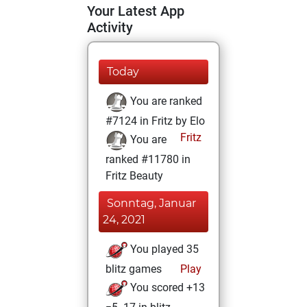
Your Latest App
Activity
Today
You are ranked
#7124 in Fritz by Elo
Fritz
You are
ranked #11780 in
Fritz Beauty
Sonntag, Januar
24, 2021
You played 35
blitz games
Play
You scored +13