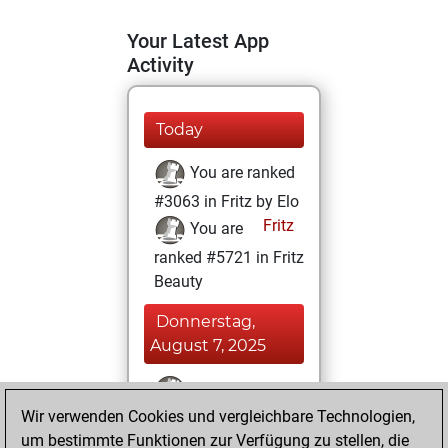
Your Latest App
Activity
Today
You are ranked
#3063 in Fritz by Elo
Fritz
You are
ranked #5721 in Fritz
Beauty
Donnerstag,
August 7, 2025
You won
Wir verwenden Cookies und vergleichbare Technologien,
against Fritz
Fritz
um bestimmte Funktionen zur Verfügung zu stellen, die
You achieved a