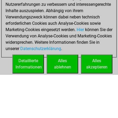
Nutzererfahrungen zu verbessern und interessengerechte
BeautyScore of 51
Inhalte auszuspielen. Abhängig von ihrem
You achieved a
Verwendungszweck können dabei neben technisch
new Elo of 1638
erforderlichen Cookies auch Analyse-Cookies sowie
Marketing-Cookies eingesetzt werden.
Hier
können Sie der
Samstag, Juni 28,
Verwendung von Analyse-Cookies und Marketing-Cookies
2025
widersprechen. Weitere Informationen finden Sie in
unserer
Datenschutzerklärung
.
You created
your Fritz account
Detaillierte
Alles
Alles
Fritz
Informationen
ablehnen
akzeptieren