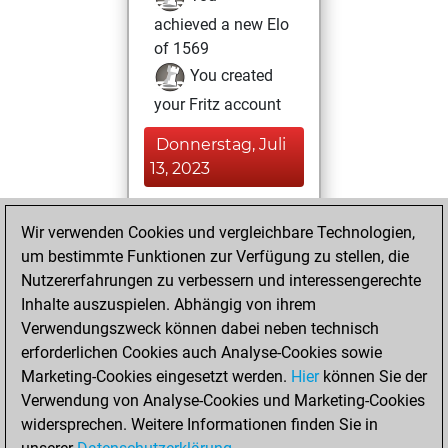
achieved a new Elo
of 1569
You created
your Fritz account
Donnerstag, Juli
13, 2023
You played 2
Wir verwenden Cookies und vergleichbare Technologien,
blitz games
Play
um bestimmte Funktionen zur Verfügung zu stellen, die
You scored +0
Nutzererfahrungen zu verbessern und interessengerechte
=0 -2 in blitz
Inhalte auszuspielen. Abhängig von ihrem
Verwendungszweck können dabei neben technisch
Mittwoch, März
erforderlichen Cookies auch Analyse-Cookies sowie
17, 2021
Marketing-Cookies eingesetzt werden.
Hier
können Sie der
Verwendung von Analyse-Cookies und Marketing-Cookies
You played 1
widersprechen. Weitere Informationen finden Sie in
slow games
Play