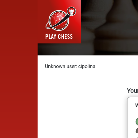
Unknown user: cipolina
Your
W