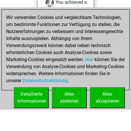
You achieved a
BeautyScore of 1
Wir verwenden Cookies und vergleichbare Technologien,
Fritz
You
um bestimmte Funktionen zur Verfügung zu stellen, die
achieved a new Elo
Nutzererfahrungen zu verbessern und interessengerechte
of 1605
Inhalte auszuspielen. Abhängig von ihrem
You created
Verwendungszweck können dabei neben technisch
your Fritz account
erforderlichen Cookies auch Analyse-Cookies sowie
Marketing-Cookies eingesetzt werden.
Hier
können Sie der
Mittwoch, Mai 28,
Verwendung von Analyse-Cookies und Marketing-Cookies
2025
widersprechen. Weitere Informationen finden Sie in
unserer
Datenschutzerklärung
.
You created
your Studies account
Detaillierte
Alles
Alles
Studies
Informationen
ablehnen
akzeptieren