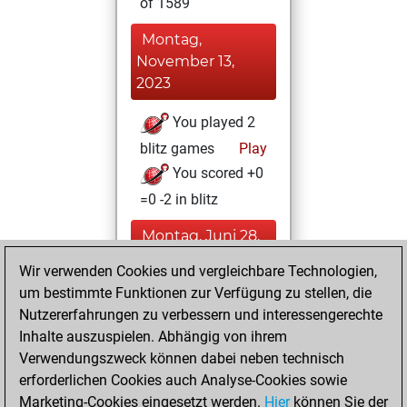
of 1589
Montag,
November 13,
2023
You played 2
blitz games
Play
You scored +0
=0 -2 in blitz
Montag, Juni 28,
2021
Wir verwenden Cookies und vergleichbare Technologien,
um bestimmte Funktionen zur Verfügung zu stellen, die
You played 1
Nutzererfahrungen zu verbessern und interessengerechte
slow games
Play
Inhalte auszuspielen. Abhängig von ihrem
You scored +0
Verwendungszweck können dabei neben technisch
=0 -1 in slow games
erforderlichen Cookies auch Analyse-Cookies sowie
Marketing-Cookies eingesetzt werden.
Hier
können Sie der