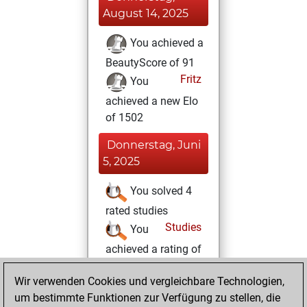
August 14, 2025
You achieved a
BeautyScore of 91
Fritz
You
achieved a new Elo
of 1502
Donnerstag, Juni
5, 2025
You solved 4
rated studies
Studies
You
achieved a rating of
48
Wir verwenden Cookies und vergleichbare Technologien,
Dienstag, Juni 3,
um bestimmte Funktionen zur Verfügung zu stellen, die