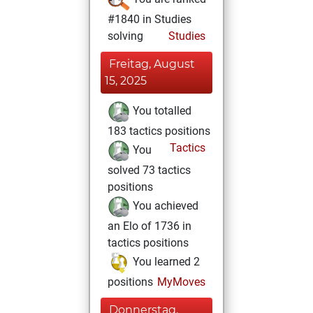
#1840 in Studies
solving
Studies
Freitag, August
15, 2025
You totalled
183 tactics positions
Tactics
You
solved 73 tactics
positions
You achieved
an Elo of 1736 in
tactics positions
You learned 2
positions
MyMoves
Donnerstag,