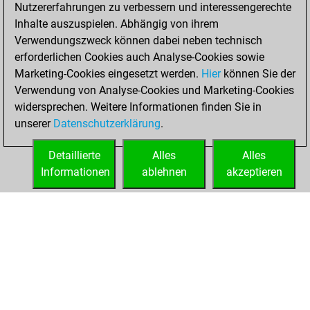
2025
Nutzererfahrungen zu verbessern und interessengerechte
Inhalte auszuspielen. Abhängig von ihrem
You created
Verwendungszweck können dabei neben technisch
your Studies account
erforderlichen Cookies auch Analyse-Cookies sowie
Studies
Marketing-Cookies eingesetzt werden.
Hier
können Sie der
Mittwoch,
Verwendung von Analyse-Cookies und Marketing-Cookies
Mai 28, 2025
widersprechen. Weitere Informationen finden Sie in
unserer
Datenschutzerklärung
.
You created
your Fritz account
Detaillierte
Alles
Alles
Fritz
Informationen
ablehnen
akzeptieren