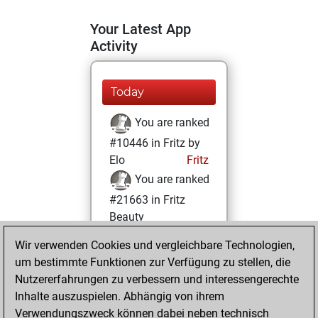
Your Latest App
Activity
Today
You are ranked
#10446 in Fritz by
Elo
Fritz
You are ranked
#21663 in Fritz
Beauty
Wir verwenden Cookies und vergleichbare Technologien,
Donnerstag,
um bestimmte Funktionen zur Verfügung zu stellen, die
Dezember 10,
Nutzererfahrungen zu verbessern und interessengerechte
2020
Inhalte auszuspielen. Abhängig von ihrem
You achieved a
Verwendungszweck können dabei neben technisch