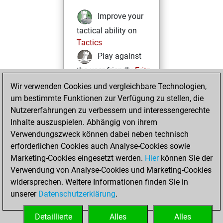
Improve your
tactical ability on
Tactics
Play against
the user friendly
Fritz
Test and
Wir verwenden Cookies und vergleichbare Technologien,
um bestimmte Funktionen zur Verfügung zu stellen, die
improve your
Nutzererfahrungen zu verbessern und interessengerechte
openings knowledge
Inhalte auszuspielen. Abhängig von ihrem
on
MyMoves
Verwendungszweck können dabei neben technisch
Play and
erforderlichen Cookies auch Analyse-Cookies sowie
follow your friends'
Marketing-Cookies eingesetzt werden.
Hier
können Sie der
games on
Play
Verwendung von Analyse-Cookies und Marketing-Cookies
Solve some
widersprechen. Weitere Informationen finden Sie in
beautiful and
unserer
Datenschutzerklärung
.
challenging Studies
on
Studies
Detaillierte
Alles
Alles