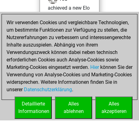
achieved a new Elo
of 1377
Wir verwenden Cookies und vergleichbare Technologien,
Donnerstag,
um bestimmte Funktionen zur Verfügung zu stellen, die
Oktober 30, 2025
Nutzererfahrungen zu verbessern und interessengerechte
Inhalte auszuspielen. Abhängig von ihrem
You won
Verwendungszweck können dabei neben technisch
against Fritz
Fritz
erforderlichen Cookies auch Analyse-Cookies sowie
Marketing-Cookies eingesetzt werden.
Hier
können Sie der
Mittwoch, Juli 30,
Verwendung von Analyse-Cookies und Marketing-Cookies
2025
widersprechen. Weitere Informationen finden Sie in
unserer
Datenschutzerklärung
.
You created
your Fritz account
Detaillierte
Alles
Alles
Fritz
Informationen
ablehnen
akzeptieren