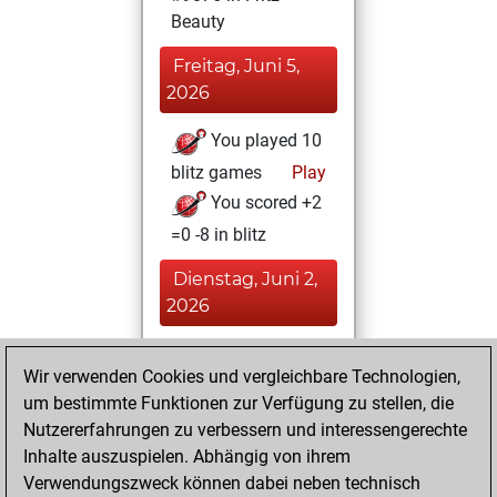
Beauty
Freitag, Juni 5,
2026
You played 10
blitz games
Play
You scored +2
=0 -8 in blitz
Dienstag, Juni 2,
2026
You achieved a
Wir verwenden Cookies und vergleichbare Technologien,
BeautyScore of 26
um bestimmte Funktionen zur Verfügung zu stellen, die
Fritz
You
Nutzererfahrungen zu verbessern und interessengerechte
achieved a new Elo
Inhalte auszuspielen. Abhängig von ihrem
of 1586
Verwendungszweck können dabei neben technisch