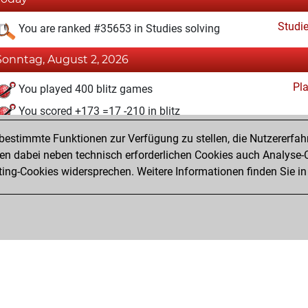
Studi
You are ranked #35653 in Studies solving
Sonntag, August 2, 2026
Pl
You played 400 blitz games
You scored +173 =17 -210 in blitz
estimmte Funktionen zur Verfügung zu stellen, die Nutzererfah
Donnerstag, Mai 1, 2025
 dabei neben technisch erforderlichen Cookies auch Analyse-C
Studi
ng-Cookies widersprechen. Weitere Informationen finden Sie in
You created your Studies account