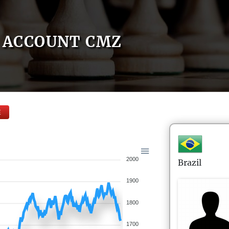
ACCOUNT CMZ
E
2000
Brazil
1900
1800
1700