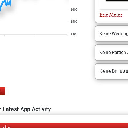
1600
Eric
Meier
1500
Keine Wertun
1400
Keine Partien
Keine Drills a
E
 Latest App Activity
Today