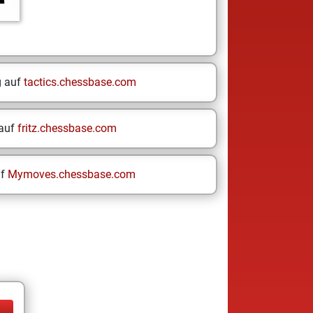
g auf
tactics.chessbase.com
 auf
fritz.chessbase.com
uf
Mymoves.chessbase.com