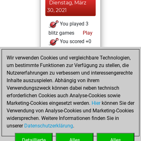
Dienstag, März
30, 2021
You played 3
blitz games
Play
You scored +0
=0 -3 in blitz
Wir verwenden Cookies und vergleichbare Technologien,
Montag, März 22,
um bestimmte Funktionen zur Verfügung zu stellen, die
2021
Nutzererfahrungen zu verbessern und interessengerechte
Inhalte auszuspielen. Abhängig von ihrem
You won
Verwendungszweck können dabei neben technisch
against Fritz
Fritz
erforderlichen Cookies auch Analyse-Cookies sowie
Marketing-Cookies eingesetzt werden.
Hier
können Sie der
Freitag, Februar
Verwendung von Analyse-Cookies und Marketing-Cookies
12, 2021
widersprechen. Weitere Informationen finden Sie in
unserer
Datenschutzerklärung
.
You created
your Fritz account
Detaillierte
Alles
Alles